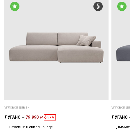
угловой диван
угловой д
ЛУГАНО
79 990 ₽
ЛУГАНО
-37%
Бежевый шенилл Lounge
Дымчат