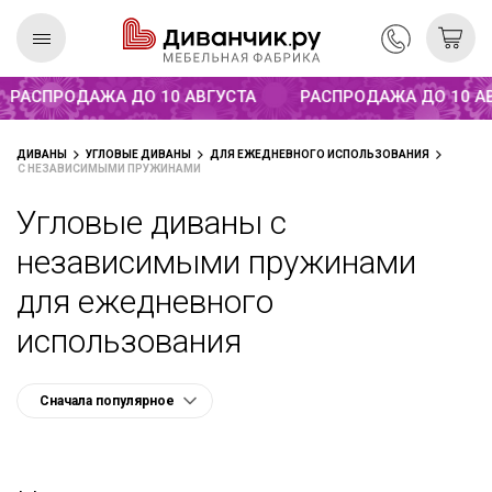
Распродажа до 10 августа
АСПРОДАЖА ДО 10 АВГУСТА
РАСПРОДАЖА ДО 10 АВГ
Скандинавская
REMIUM
ДИВАНЫ
УГЛОВЫЕ ДИВАНЫ
ДЛЯ ЕЖЕДНЕВНОГО ИСПОЛЬЗОВАНИЯ
коллекция
С НЕЗАВИСИМЫМИ ПРУЖИНАМИ
Угловые диваны с
независимыми пружинами
для ежедневного
использования