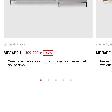
угловой диван
угловой д
МЕЛАРЕН
109 990 ₽
МЕЛАРЕ
-47%
Светло-серый велюр Buddy с грязеотталкивающей
Бежевы
технологией
техноло