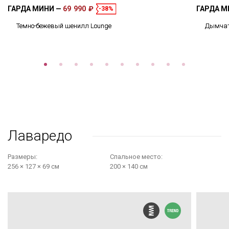
ГАРДА МИНИ
69 990 ₽
ГАРДА 
-38%
Темно-бежевый шенилл Lounge
Дымчат
Лаваредо
Размеры:
Cпальное место:
256 × 127 × 69 см
200 × 140 см