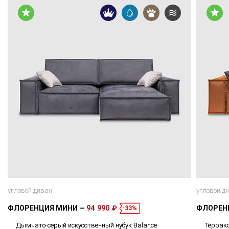
угловой диван
угловой д
ФЛОРЕНЦИЯ МИНИ
94 990 ₽
ФЛОРЕН
-33%
Дымчато-серый искусственный нубук Balance
Террако