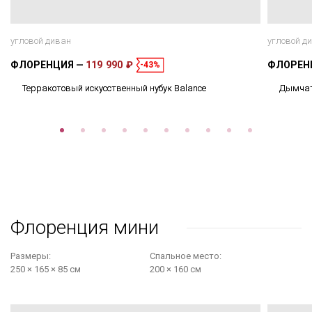
угловой диван
угловой д
ФЛОРЕНЦИЯ
119 990 ₽
ФЛОРЕН
-43%
Терракотовый искусственный нубук Balance
Дымчато
Флоренция мини
Размеры:
Cпальное место:
250 × 165 × 85 см
200 × 160 см