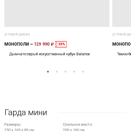
угловой диван
угловой д
МОНОПОЛИ
129 990 ₽
МОНОП
-39%
Дымчато-серый искусственный нубук Balance
Темно-б
Гарда мини
Размеры:
Cпальное место:
250 × 165 × 85 см
200 × 160 см