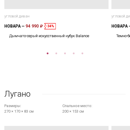
угловой диван
угловой д
НОВАРА
94 990 ₽
НОВАРА
-34%
Дымчато-серый искусственный нубук Balance
Темно-б
Лугано
Размеры:
Cпальное место:
270 × 170 × 83 см
200 × 153 см