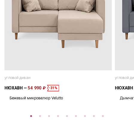
угловой диван
угловой д
НЮХАВН
54 990 ₽
НЮХАВН
-31%
Бежевый микровелюр Velutto
Дымчат