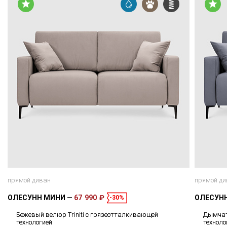
прямой диван
прямой ди
ОЛЕСУНН МИНИ
67 990 ₽
ОЛЕСУН
-30%
Бежевый велюр Triniti с грязеотталкивающей
Дымчат
технологией
техноло