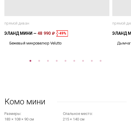
прямой диван
прямой ди
ЭЛАНД МИНИ
48 990 ₽
ЭЛАНД 
-49%
Бежевый микровелюр Velutto
Дымчат
Комо мини
Размеры:
Cпальное место:
183 × 108 × 90 см
215 × 140 см