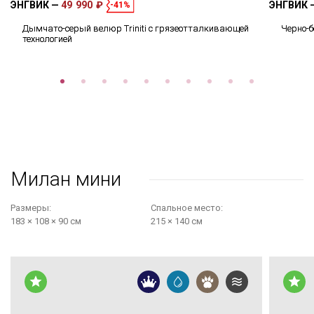
ЭНГВИК
49 990 ₽
ЭНГВИК
-41%
Дымчато-серый велюр Triniti с грязеотталкивающей
Черно-
технологией
Милан мини
Размеры:
Cпальное место:
183 × 108 × 90 см
215 × 140 см