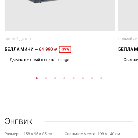
прямой диван
прямой ди
БЕЛЛА МИНИ
64 990 ₽
БЕЛЛА 
-39%
Дымчато-серый шенилл Lounge
Светло
Энгвик
Размеры:
158 × 95 × 85 см
Cпальное место:
198 × 140 см