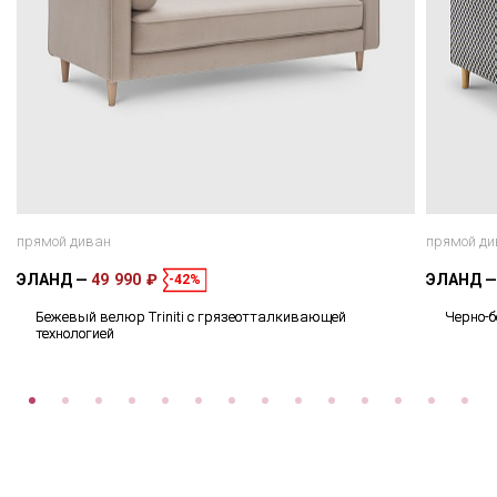
прямой диван
прямой ди
ЭЛАНД
49 990 ₽
ЭЛАНД
-42%
Бежевый велюр Triniti с грязеотталкивающей
Черно-
технологией