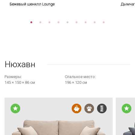
Бежевый шенилл Lounge
Дымчат
Нюхавн
Размеры:
Cпальное место:
145 × 150 × 86 см
196 × 120 см