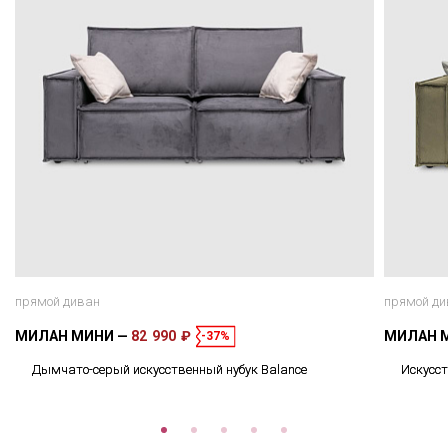
прямой диван
прямой ди
МИЛАН МИНИ
82 990 ₽
МИЛАН 
-37%
Дымчато-серый искусственный нубук Balance
Искусст