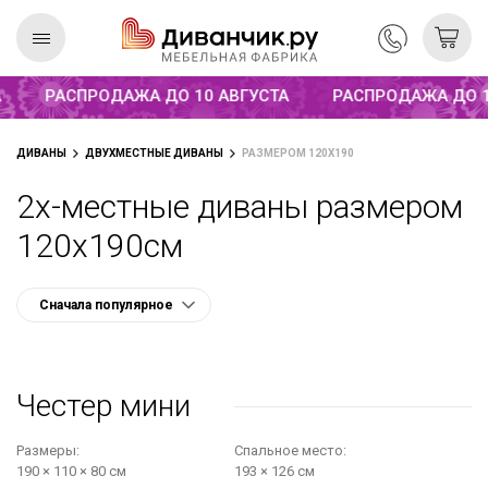
Распродажа до 10 августа
РАСПРОДАЖА ДО 10 АВГУСТА
РАСПРОДАЖА ДО 1
Скандинавская
REMIUM
ДИВАНЫ
ДВУХМЕСТНЫЕ ДИВАНЫ
РАЗМЕРОМ 120Х190
коллекция
2х-местные диваны размером
120х190см
Честер мини
Размеры:
Cпальное место:
190 × 110 × 80 см
193 × 126 см