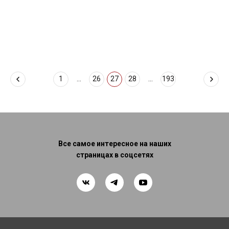
1
...
26
27
28
...
193
Все самое интересное на наших
страницах в соцсетях