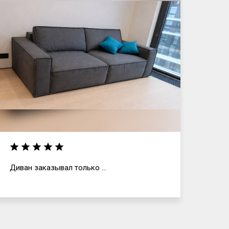
Диван заказывал только ...
Отли
и, г