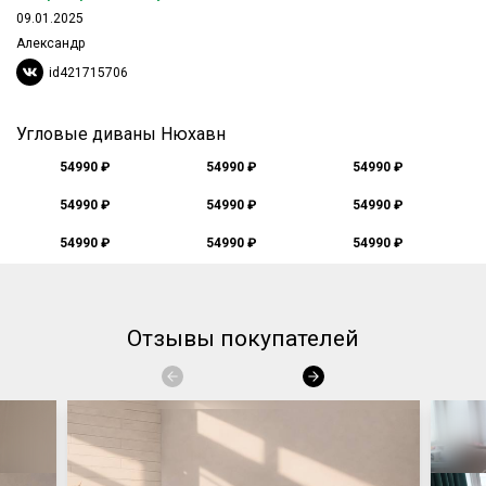
09.01.2025
Александр
id421715706
Угловые диваны Нюхавн
54990 ₽
54990 ₽
54990 ₽
54990 ₽
54990 ₽
54990 ₽
54990 ₽
54990 ₽
54990 ₽
Отзывы покупателей