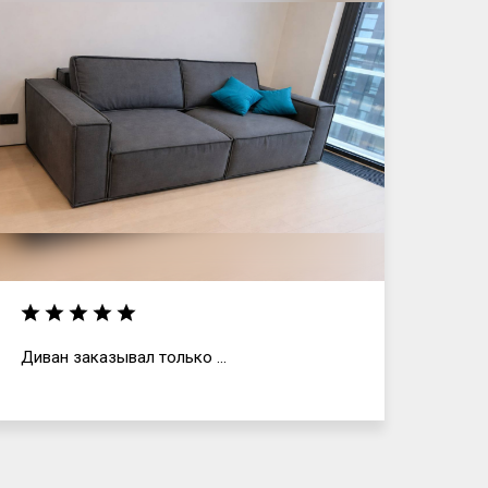
Диван заказывал только ...
Отли
и, г