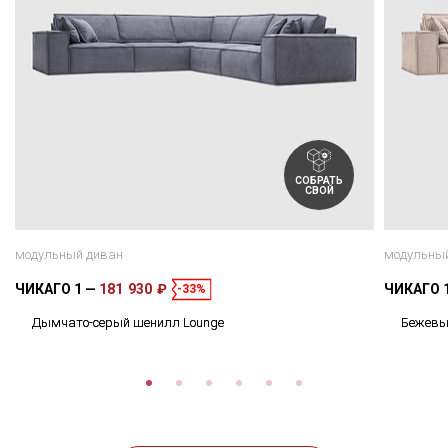
СОБРАТЬ
СВОЙ
модульный диван
модульны
ЧИКАГО 1
181 930 ₽
ЧИКАГО 
-33%
Дымчато-серый шенилл Lounge
Бежевы