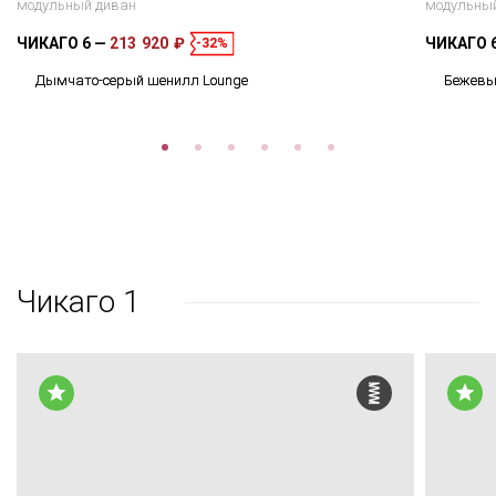
модульный диван
модульны
ЧИКАГО 6
213 920 ₽
ЧИКАГО 
-32%
Дымчато-серый шенилл Lounge
Бежевы
Чикаго 1