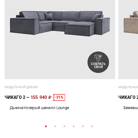
СОБРАТЬ
СВОЙ
модульный диван
модульны
ЧИКАГО 2
155 940 ₽
ЧИКАГО 
-31%
Дымчато-серый шенилл Lounge
Бежевы