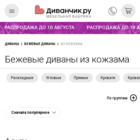
Распродажа до 10 августа
РАСПРОДАЖА ДО 10 АВГУСТА
РАСПРОДАЖА ДО 10 АВГ
Скандинавская
REMIUM
ДИВАНЫ
БЕЖЕВЫЕ ДИВАНЫ
ИЗ КОЖЗАМА
коллекция
Бежевые диваны из кожзама
Раскладные
Угловые
Прямые
Кровати
Крова
По группам