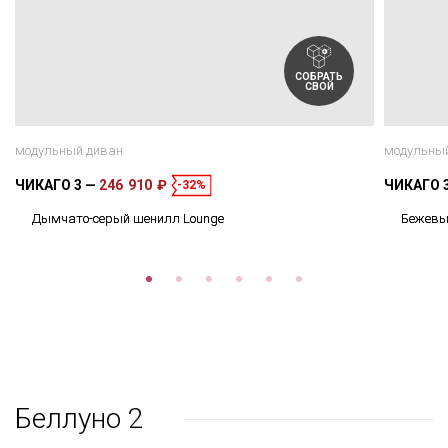
СОБРАТЬ
СВОЙ
модульный диван
модульны
ЧИКАГО 3
246 910 ₽
ЧИКАГО 
-32%
Дымчато-серый шенилл Lounge
Бежевы
Беллуно 2