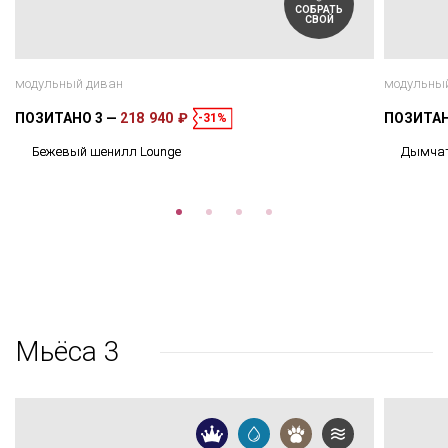
СОБРАТЬ
СВОЙ
модульный диван
модульны
ПОЗИТАНО 3
218 940 ₽
ПОЗИТАН
-31%
Бежевый шенилл Lounge
Дымчат
Мьёса 3