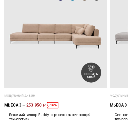
СОБРАТЬ
СВОЙ
модульный диван
модульны
МЬЁСА 3
253 950 ₽
МЬЁСА 3
-16%
Бежевый велюр Buddy с грязеотталкивающей
Светло
технологией
техноло