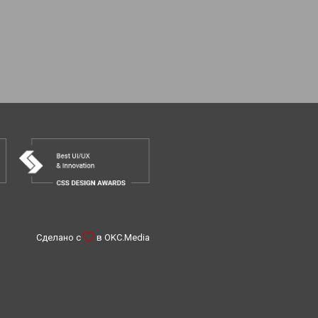
Сделано с
в
OKC.Media