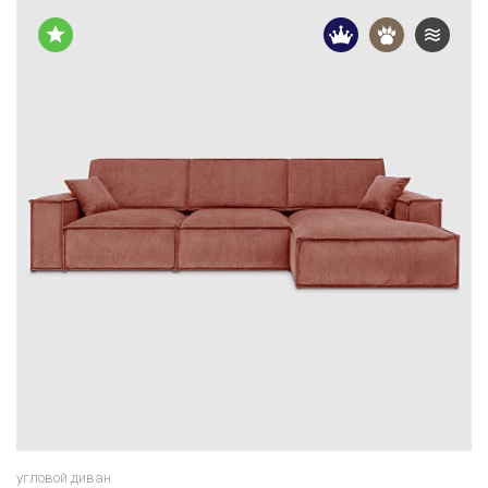
Размеры
Спальное место
330 × 158 × 92 см
250 × 140 см
угловой диван