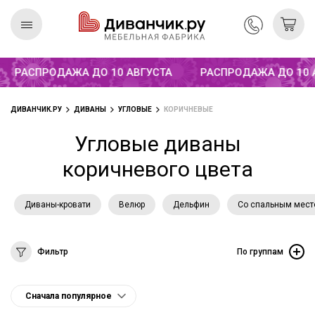
РАСПРОДАЖА ДО 10 АВГУСТА
РАСПРОДАЖА ДО 10 АВ
Скандинавская
REMIUM
коллекция
ДИВАНЧИК.РУ
ДИВАНЫ
УГЛОВЫЕ
КОРИЧНЕВЫЕ
Угловые диваны
коричневого цвета
Диваны-кровати
Велюр
Дельфин
Со спальным мес
Фильтр
По группам