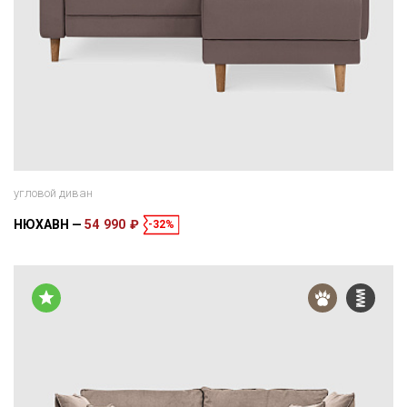
угловой диван
НЮХАВН
54 990 ₽
-32%
Размеры
Спальное место
145 × 150 × 86 см
196 × 120 см