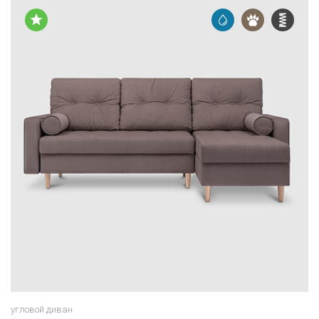
Размеры
Спальное место
247 × 162 × 90 см
200 × 145 см
угловой диван