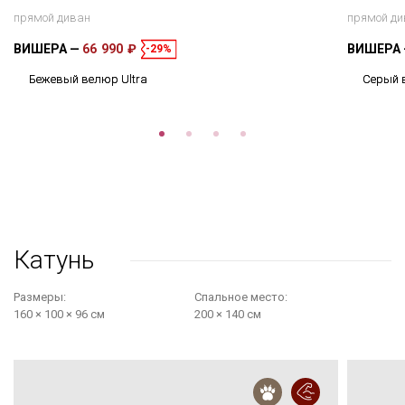
прямой диван
прямой ди
ВИШЕРА
66 990 ₽
ВИШЕРА
-29%
Бежевый велюр Ultra
Серый 
Катунь
Размеры:
Cпальное место:
160 × 100 × 96 см
200 × 140 см