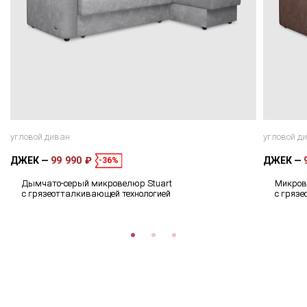
угловой диван
угловой д
ДЖЕК
99 990 ₽
ДЖЕК
-36%
Дымчато-серый микровелюр Stuart
Микров
с грязеотталкивающей технологией
с гряз