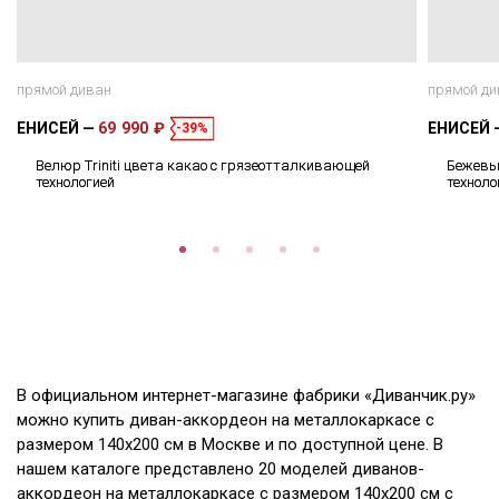
прямой диван
прямой ди
ЕНИСЕЙ
69 990 ₽
ЕНИСЕЙ
-39%
Велюр Triniti цвета какао с грязеотталкивающей
Бежевый
технологией
техноло
В официальном интернет-магазине фабрики «Диванчик.ру»
можно купить диван-аккордеон на металлокаркасе с
размером 140х200 см в Москве и по доступной цене. В
нашем каталоге представлено 20 моделей диванов-
аккордеон на металлокаркасе с размером 140х200 см с