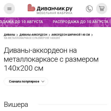
Распродажа до 10 августа
ДАЖА ДО 10 АВГУСТА
РАСПРОДАЖА ДО 10 АВГУСТА
Скандинавская
REMIUM
ДИВАНЫ
ДИВАНЫ-АККОРДЕОН
АККОРДЕОН ШИРИНОЙ 140 СМ
коллекция
НА МЕТАЛЛОКАРКАСЕ С РАЗМЕРОМ 140Х200
Диваны-аккордеон на
металлокаркасе с размером
140х200 см
Вишера