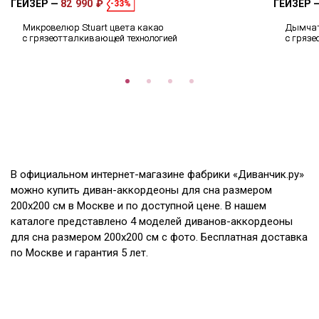
ГЕЙЗЕР
82 990 ₽
ГЕЙЗЕР
-33%
Микровелюр Stuart цвета какао
Дымчат
с грязеотталкивающей технологией
с гряз
В официальном интернет-магазине фабрики «Диванчик.ру»
можно купить диван-аккордеоны для сна размером
200х200 см в Москве и по доступной цене. В нашем
каталоге представлено 4 моделей диванов-аккордеоны
для сна размером 200х200 см с фото. Бесплатная доставка
по Москве и гарантия 5 лет.