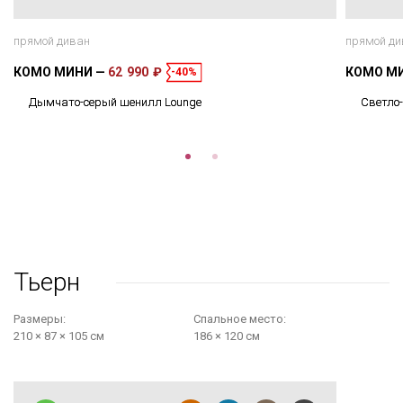
прямой диван
прямой ди
КОМО МИНИ
62 990 ₽
КОМО М
-40%
Дымчато-серый шенилл Lounge
Светло
Тьерн
Размеры:
Cпальное место:
210 × 87 × 105 см
186 × 120 см