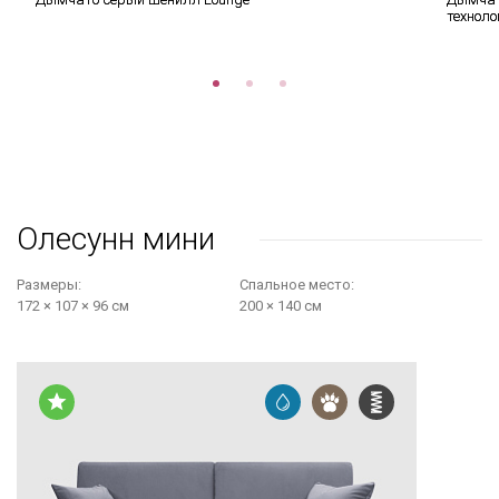
техноло
Олесунн мини
Размеры:
Cпальное место:
172 × 107 × 96 см
200 × 140 см