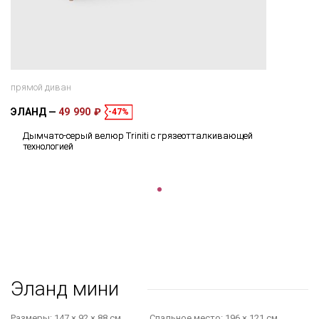
прямой диван
ЭЛАНД
49 990 ₽
-47%
Дымчато-серый велюр Triniti с грязеотталкивающей
технологией
Эланд мини
Размеры:
147 × 92 × 88 см
Cпальное место:
196 × 121 см