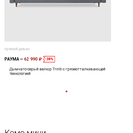
прямой диван
РАУМА
62 990 ₽
-38%
Дымчато-серый велюр Triniti с грязеотталкивающей
технологией
Комо мини