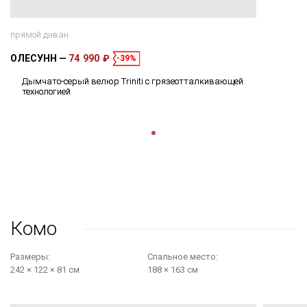
прямой диван
ОЛЕСУНН
74 990 ₽
-39%
Дымчато-серый велюр Triniti с грязеотталкивающей
технологией
Комо
Размеры:
Cпальное место:
242 × 122 × 81 см
188 × 163 см