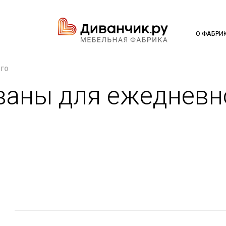
О ФАБРИ
ОГО
ваны для ежедневн
я