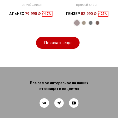
прямой диван
прямой диван
АЛЬНЕС
79 990 ₽
ГЕЙЗЕР
82 990 ₽
-17%
-27%
Размеры
Размеры
Спальное
Спальное
210 × 94 × 92
200 × 140 см
место
220 × 100 × 90
200 × 185 см
место
см
см
Показать еще
Все самое интересное на наших
страницах в соцсетях