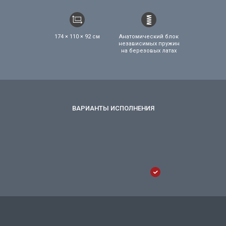
174 × 110 × 92 см
Анатомический блок
независимых пружин
на березовых латах