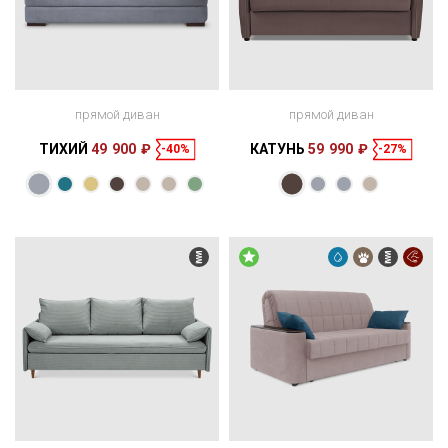
прямой диван
прямой диван
ТИХИЙ
49 900 ₽
КАТУНЬ
59 990 ₽
-40%
-27%
Размеры
Размеры
Спальное
Спальное
205 × 100 × 92
205 × 160 см
место
160 × 100 × 96
200 × 140 см
место
см
см