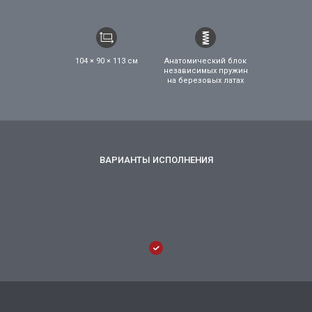
104 × 90 × 113 см
Анатомический блок
независимых пружин
на березовых латах