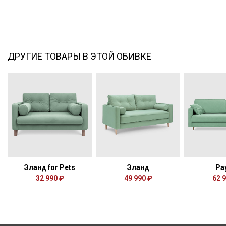
ДРУГИЕ ТОВАРЫ В ЭТОЙ ОБИВКЕ
Эланд for Pets
Эланд
Ра
32 990 ₽
49 990 ₽
62 