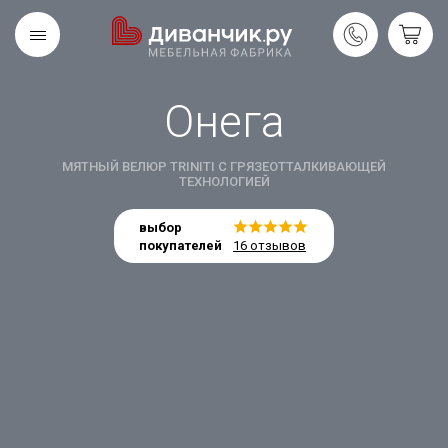
Онега
Скандинавская
REMIUM
коллекция
МЯТНЫЙ ВЕЛЮР TRINITI С ГРЯЗЕОТТАЛКИВАЮЩЕЙ
ТЕХНОЛОГИЕЙ
выбор
покупателей
16 отзывов