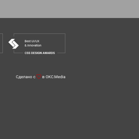
Сделано с
в
OKC.Media