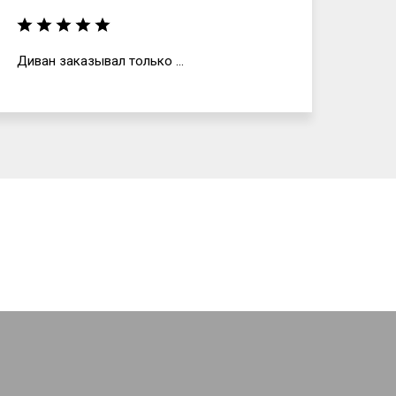
Диван заказывал только ...
Отли
и, г