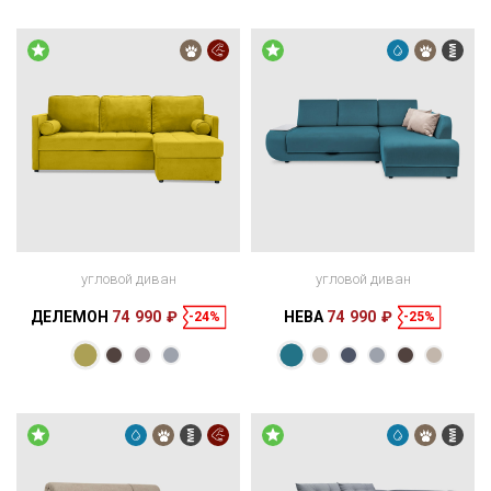
угловой диван
угловой диван
ДЕЛЕМОН
74 990 ₽
НЕВА
74 990 ₽
-24%
-25%
Размеры
Размеры
Спальное
Спальное
216 × 150 × 90
200 × 140 см
место
247 × 162 × 90
200 × 145 см
место
см
см