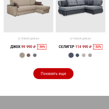
угловой диван
угловой диван
ДЖЕК
99 990 ₽
СЕЛИГЕР
114 990 ₽
-36%
-32%
Размеры
Размеры
Спальное
Спальное
244 × 165 × 90
200 × 140 см
место
240 × 170 × 80
195 × 135 см
место
см
см
Показать еще