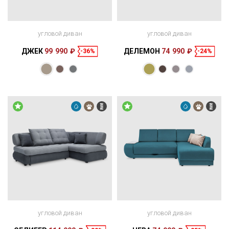
угловой диван
угловой диван
ДЖЕК
99 990 ₽
ДЕЛЕМОН
74 990 ₽
-36%
-24%
Размеры
Размеры
Спальное
Спальное
244 × 165 × 90
200 × 140 см
место
216 × 150 × 90
200 × 140 см
место
см
см
угловой диван
угловой диван