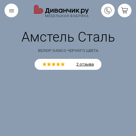
Амстель Сталь
Скандинавская
REMIUM
коллекция
ВЕЛЮР DANCO ЧЕРНОГО ЦВЕТА
2 отзыва