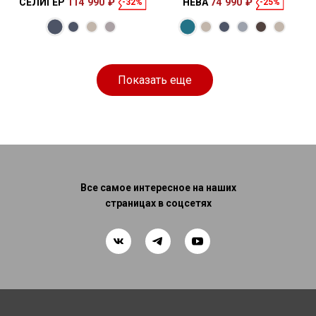
СЕЛИГЕР
114 990 ₽
НЕВА
74 990 ₽
-32%
-25%
Размеры
Размеры
Спальное
Спальное
240 × 170 × 80
195 × 135 см
место
247 × 162 × 90
200 × 145 см
место
см
см
Показать еще
Все самое интересное на наших
страницах в соцсетях