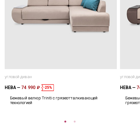
угловой диван
угловой д
НЕВА
74 990 ₽
НЕВА
7
-25%
Бежевый велюр Triniti с грязеотталкивающей
Бежевый
технологией
грязео