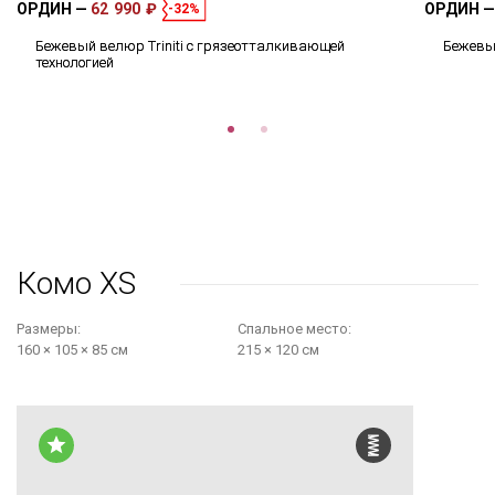
ОРДИН
62 990 ₽
ОРДИН
-32%
Бежевый велюр Triniti с грязеотталкивающей
Бежевый
технологией
Комо XS
Размеры:
Cпальное место:
160 × 105 × 85 см
215 × 120 см