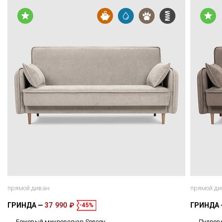
прямой диван
прямой ди
ГРИНДА
37 990 ₽
ГРИНДА
-45%
Бежевый микровелюр Sensey
Пудров