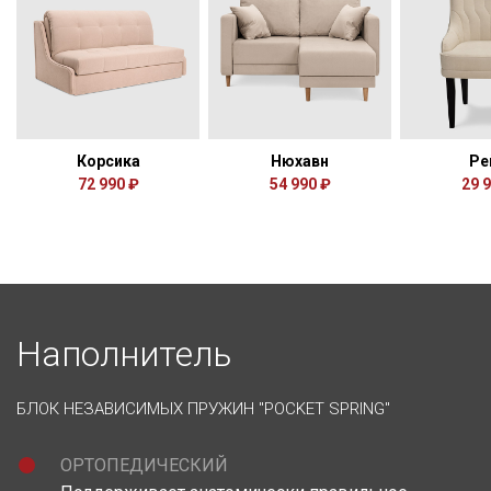
Корсика
Нюхавн
Ре
72 990 ₽
54 990 ₽
29 
Наполнитель
БЛОК НЕЗАВИСИМЫХ ПРУЖИН "POCKET SPRING"
ОРТОПЕДИЧЕСКИЙ