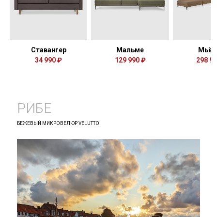
Ставангер
Мальме
Мьёс
34 990 ₽
129 990 ₽
298 94
РИБЕ
БЕЖЕВЫЙ МИКРОВЕЛЮР VELUTTO