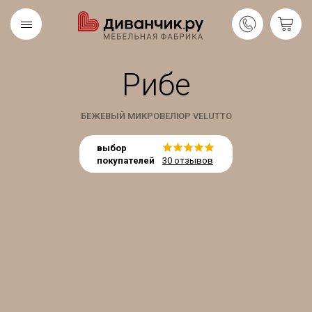
Рибе
Скандинавская
REMIUM
коллекция
БЕЖЕВЫЙ МИКРОВЕЛЮР VELUTTO
выбор
покупателей
30 отзывов