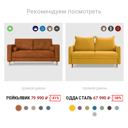
Рекомендуем посмотреть
прямой диван
прямой диван
РЕЙКЬЯВИК
79 990 ₽
ОДДА СТАЛЬ
67 990 ₽
-41%
-36%
Размеры
Размеры
Спальное
Спальное
168 × 95 × 85
198 × 140 см
место
163 × 107 × 75
200 × 143 см
место