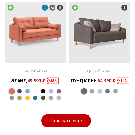
см
см
прямой диван
прямой диван
ЭЛАНД
49 990 ₽
ЛУНД МИНИ
54 990 ₽
-38%
-34%
Размеры
Размеры
Спальное
Спальное
168 × 95 × 85
198 × 140 см
место
166 × 100 × 67
200 × 140 см
место
см
см
Показать еще