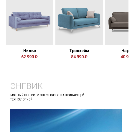
Нильс
Тронхейм
Нарв
62 990 ₽
84 990 ₽
40 99
ЭНГВИК
МЯТНЫЙ ВЕЛЮР TRINITI С ГРЯЗЕОТТАЛКИВАЮЩЕЙ
ТЕХНОЛОГИЕЙ