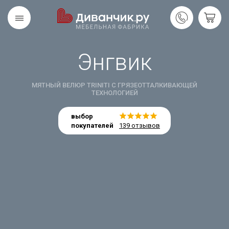
Энгвик
Скандинавская
REMIUM
коллекция
МЯТНЫЙ ВЕЛЮР TRINITI С ГРЯЗЕОТТАЛКИВАЮЩЕЙ
ТЕХНОЛОГИЕЙ
выбор
покупателей
139 отзывов