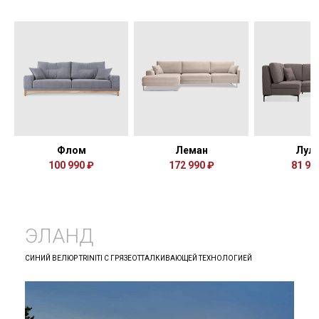
Флом
Леман
Лул
100 990 ₽
172 990 ₽
81 99
ЭЛАНД
СИНИЙ ВЕЛЮР TRINITI С ГРЯЗЕОТТАЛКИВАЮЩЕЙ ТЕХНОЛОГИЕЙ