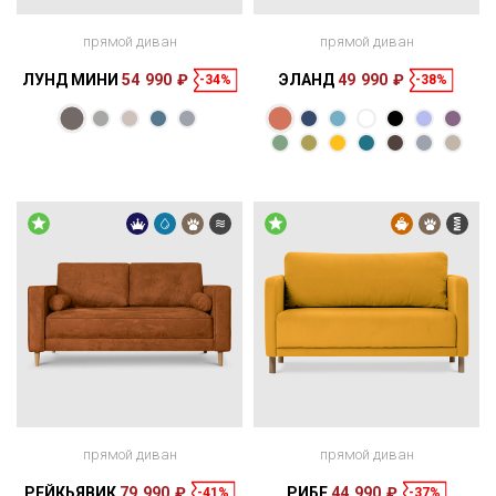
прямой диван
прямой диван
ЛУНД МИНИ
54 990 ₽
ЭЛАНД
49 990 ₽
-34%
-38%
Размеры
Размеры
Спальное
Спальное
166 × 100 × 67
200 × 140 см
место
168 × 95 × 85
198 × 140 см
место
см
см
прямой диван
прямой диван
РЕЙКЬЯВИК
79 990 ₽
РИБЕ
44 990 ₽
-41%
-37%