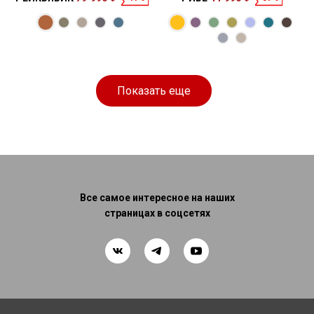
Размеры
Размеры
Спальное
Спальное
168 × 95 × 85
198 × 140 см
место
137 × 92 × 85
196 × 120 см
место
см
см
Показать еще
Все самое интересное на наших
страницах в соцсетях