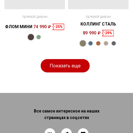
прямой диван
прямой диван
КОЛЛИНГ СТАЛЬ
ФЛОМ МИНИ
74 990 ₽
-25%
89 990 ₽
-29%
Размеры
Размеры
Спальное
Спальное
187 × 94 × 86
200 × 140 см
место
223 × 113 × 88
200 × 150 см
место
см
см
Показать еще
Все самое интересное на наших
страницах в соцсетях