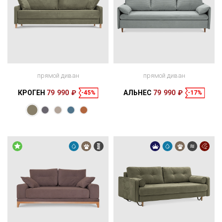
прямой диван
прямой диван
КРОГЕН
79 990 ₽
АЛЬНЕС
79 990 ₽
-45%
-17%
Размеры
Размеры
Спальное
Спальное
214 × 94 × 72
197 × 137 см
место
210 × 94 × 92
200 × 140 см
место
см
см