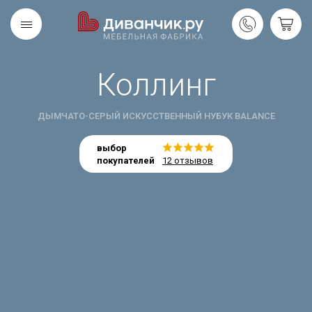
Коллинг
Скандинавская
REMIUM
коллекция
ДЫМЧАТО-СЕРЫЙ ИСКУССТВЕННЫЙ НУБУК BALANCE
выбор
покупателей
12 отзывов