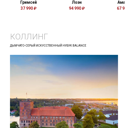
Гримсей
Лоэн
Амаг
37 990 ₽
94 990 ₽
67 99
КОЛЛИНГ
ДЫМЧАТО-СЕРЫЙ ИСКУССТВЕННЫЙ НУБУК BALANCE