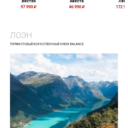
Вистен
Авеста
Лем
97 990 ₽
46 990 ₽
172 99
ЛОЭН
ТЕРРАКОТОВЫЙ ИСКУССТВЕННЫЙ НУБУК BALANCE