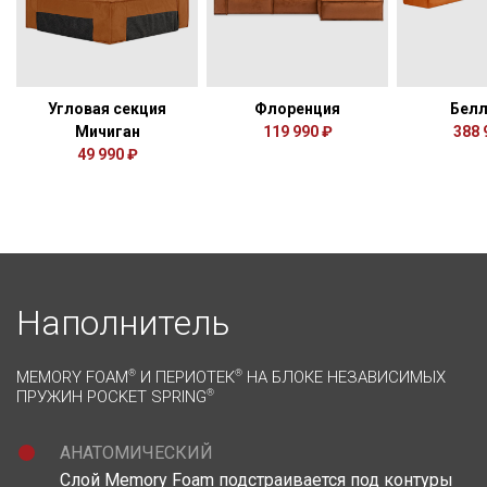
Угловая секция
Флоренция
Белл
Мичиган
119 990 ₽
388 
49 990 ₽
Наполнитель
MEMORY FOAM
®
И ПЕРИОТЕК
®
НА БЛОКЕ НЕЗАВИСИМЫХ
ПРУЖИН POCKET SPRING
®
АНАТОМИЧЕСКИЙ
Слой Memory Foam подстраивается под контуры