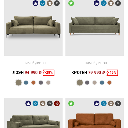
прямой диван
прямой диван
ЛОЭН
94 990 ₽
КРОГЕН
79 990 ₽
-28%
-45%
Размеры
Размеры
Спальное
Спальное
229 × 112 × 95
200 × 150 см
место
214 × 94 × 72
197 × 137 см
место
см
см