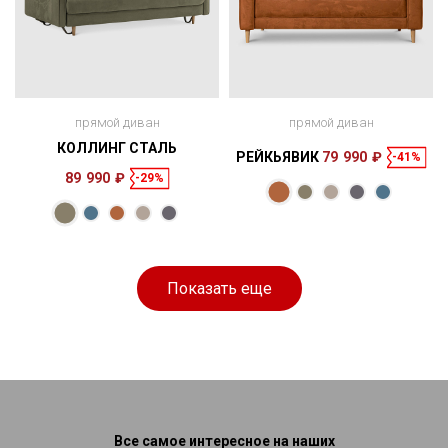
прямой диван
прямой диван
КОЛЛИНГ СТАЛЬ
РЕЙКЬЯВИК
79 990 ₽
-41%
89 990 ₽
-29%
Размеры
Размеры
Спальное
Спальное
223 × 113 × 88
200 × 150 см
место
168 × 95 × 85
198 × 140 см
место
см
см
Показать еще
Все самое интересное на наших