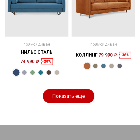
прямой диван
прямой диван
НИЛЬС СТАЛЬ
КОЛЛИНГ
79 990 ₽
-38%
74 990 ₽
-39%
Размеры
Размеры
Спальное
Спальное
223 × 113 × 88
200 × 150 см
место
220 × 107 × 91
200 × 150 см
место
см
см
Показать еще