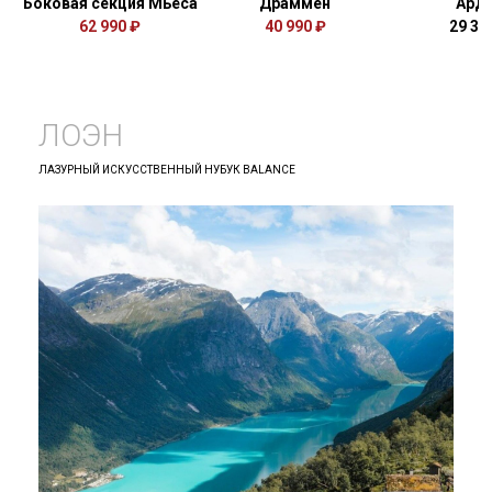
Боковая секция Мьёса
Драммен
Ард
62 990 ₽
40 990 ₽
29 32
ЛОЭН
ЛАЗУРНЫЙ ИСКУССТВЕННЫЙ НУБУК BALANCE