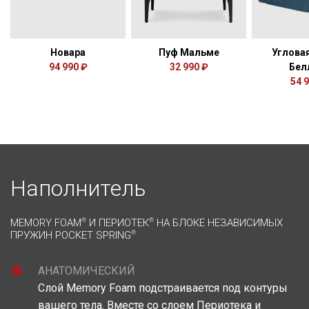
Новара
Пуф Мальме
Углова
94 990 ₽
32 990 ₽
Бел
54 
Наполнитель
MEMORY FOAM
®
И ПЕРИОТЕК
®
НА БЛОКЕ НЕЗАВИСИМЫХ
ПРУЖИН POCKET SPRING
®
АНАТОМИЧЕСКИЙ
Слой Memory Foam подстраивается под контуры
вашего тела. Вместе со слоем Периотека и