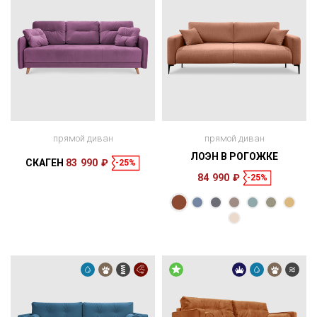
прямой диван
прямой диван
ЛОЭН В РОГОЖКЕ
СКАГЕН
83 990 ₽
-25%
84 990 ₽
-25%
Размеры
Размеры
Спальное
Спальное
220 × 96 × 98
196 × 143 см
место
229 × 112 × 95
200 × 150 см
место
см
см