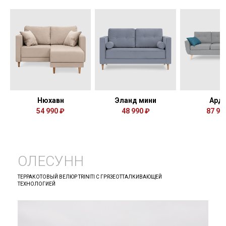
Нюхавн
Эланд мини
Ард
54 990 ₽
48 990 ₽
87 99
ОЛЕСУНН
ТЕРРАКОТОВЫЙ ВЕЛЮР TRINITI С ГРЯЗЕОТТАЛКИВАЮЩЕЙ
ТЕХНОЛОГИЕЙ