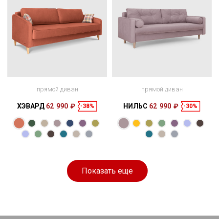
прямой диван
прямой диван
ХЭВАРД
62 990 ₽
НИЛЬС
62 990 ₽
-38%
-30%
Размеры
Размеры
Спальное
Спальное
214 × 94 × 72
197 × 137 см
место
219 × 97 × 89
195 × 146 см
место
см
см
Показать еще