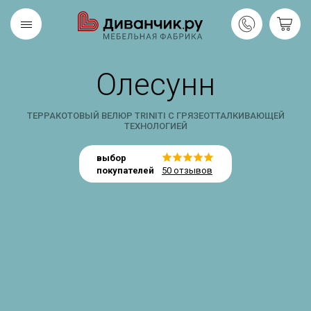
Олесунн
Скандинавская
REMIUM
коллекция
ТЕРРАКОТОВЫЙ ВЕЛЮР TRINITI С ГРЯЗЕОТТАЛКИВАЮЩЕЙ
ТЕХНОЛОГИЕЙ
выбор
покупателей
50 отзывов