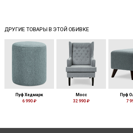
ДРУГИЕ ТОВАРЫ В ЭТОЙ ОБИВКЕ
Пуф Хедмарк
Мосс
Пуф О
6 990 ₽
32 990 ₽
7 9