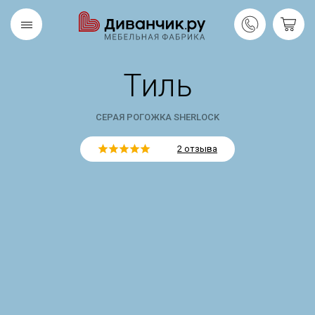
Тиль
Скандинавская
REMIUM
коллекция
СЕРАЯ РОГОЖКА SHERLOCK
2 отзыва