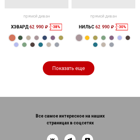
прямой диван
прямой диван
ХЭВАРД
62 990 ₽
НИЛЬС
62 990 ₽
-38%
-30%
Размеры
Размеры
Спальное
Спальное
214 × 94 × 72
197 × 137 см
место
219 × 97 × 89
195 × 146 см
место
см
см
Показать еще
Все самое интересное на наших
страницах в соцсетях