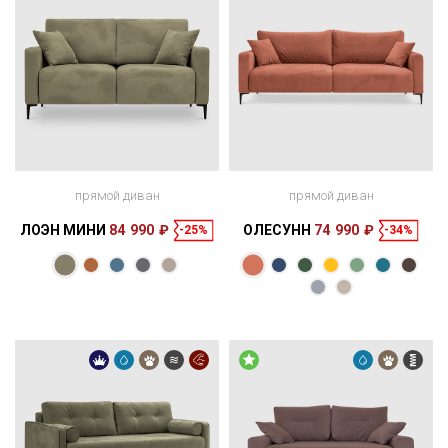
прямой диван
прямой диван
ЛОЭН МИНИ
84 990 ₽
ОЛЕСУНН
74 990 ₽
-25%
-34%
Размеры
Размеры
Спальное
Спальное
172 × 107 × 96
200 × 140 см
место
229 × 112 × 95
200 × 150 см
место
см
см