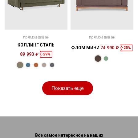
прямой диван
прямой диван
КОЛЛИНГ СТАЛЬ
ФЛОМ МИНИ
74 990 ₽
-25%
89 990 ₽
-29%
Размеры
Размеры
Спальное
Спальное
223 × 113 × 88
200 × 150 см
место
187 × 94 × 86
200 × 140 см
место
см
см
Показать еще
Все самое интересное на наших