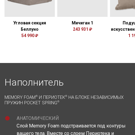
Угловая секция
Мичиган 1
Поду
Беллуно
243 931 ₽
искусствен
54 990 ₽
1 1
Наполнитель
MEMORY FOAM
®
И ПЕРИОТЕК
®
НА БЛОКЕ НЕЗАВИСИМЫХ
ПРУЖИН POCKET SPRING
®
АНАТОМИЧЕСКИЙ
Слой Memory Foam подстраивается под контуры
вашего тела. Вместе со слоем Периотека и