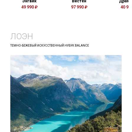
Энгвик
Вистен
Драм
49 990 ₽
97 990 ₽
40 99
ЛОЭН
ТЕМНО-БЕЖЕВЫЙ ИСКУССТВЕННЫЙ НУБУК BALANCE