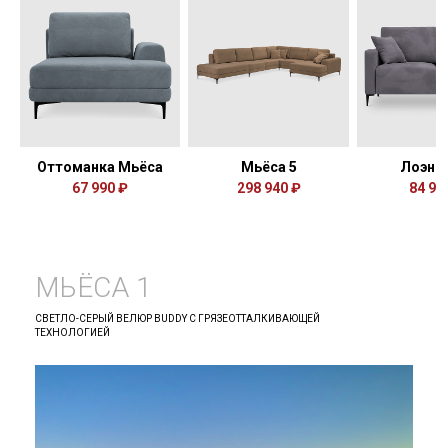
Оттоманка Мьёса
Мьёса 5
Лоэн 
67 990 ₽
298 940 ₽
84 99
МЬЁСА 1
СВЕТЛО-СЕРЫЙ ВЕЛЮР BUDDY С ГРЯЗЕОТТАЛКИВАЮЩЕЙ
ТЕХНОЛОГИЕЙ