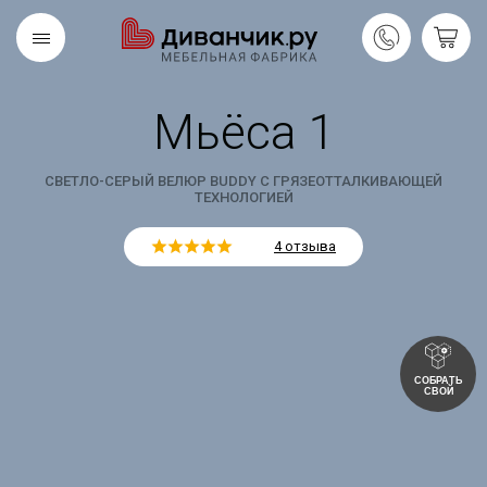
Мьёса 1
Скандинавская
REMIUM
коллекция
СВЕТЛО-СЕРЫЙ ВЕЛЮР BUDDY С ГРЯЗЕОТТАЛКИВАЮЩЕЙ
ТЕХНОЛОГИЕЙ
4 отзыва
СОБРАТЬ
СВОЙ