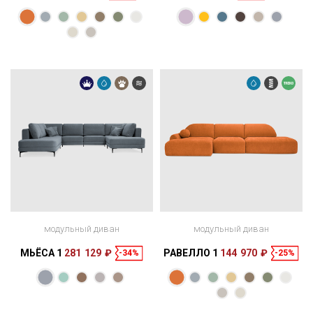
Размеры
Размеры
Спальное
128 × 84 × 115
165 × 115 см
место
120 × 56 × 27
см
см
модульный диван
модульный диван
МЬЁСА 1
281 129 ₽
РАВЕЛЛО 1
144 970 ₽
-34%
-25%
Размеры
Спальное
375 × 178 × 84
305 × 153 см
место