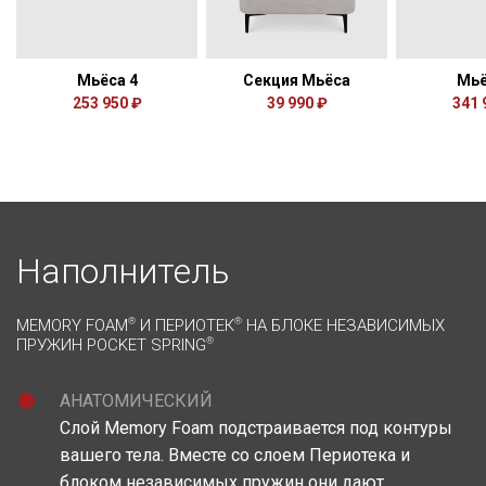
Мьёса 4
Секция Мьёса
Мьё
253 950 ₽
39 990 ₽
341 
Наполнитель
MEMORY FOAM
®
И ПЕРИОТЕК
®
НА БЛОКЕ НЕЗАВИСИМЫХ
ПРУЖИН POCKET SPRING
®
АНАТОМИЧЕСКИЙ
Слой Memory Foam подстраивается под контуры
вашего тела. Вместе со слоем Периотека и
блоком независимых пружин они дают