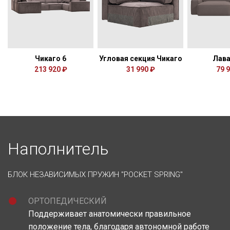
Чикаго 6
Угловая секция Чикаго
Лав
213 920 ₽
31 990 ₽
79 
Наполнитель
БЛОК НЕЗАВИСИМЫХ ПРУЖИН "POCKET SPRING"
ОРТОПЕДИЧЕСКИЙ
Поддерживает анатомически правильное
положение тела, благодаря автономной работе