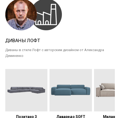
ДИВАНЫ ЛОФТ
Диваны в стиле Лофт с авторским дизайном от Александра
Деминенко
Позитано 3
Лаваредо SOFT
Милан 