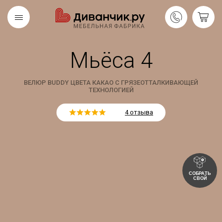
Мьёса 4
Скандинавская
REMIUM
коллекция
ВЕЛЮР BUDDY ЦВЕТА КАКАО С ГРЯЗЕОТТАЛКИВАЮЩЕЙ
ТЕХНОЛОГИЕЙ
4 отзыва
СОБРАТЬ
СВОЙ