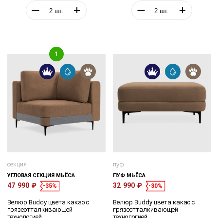
секция
пуф
УГЛОВАЯ СЕКЦИЯ МЬЁСА
ПУФ МЬЁСА
47 990 ₽
32 990 ₽
-35%
-30%
Велюр Buddy цвета какао с
Велюр Buddy цвета какао с
грязеотталкивающей
грязеотталкивающей
технологией
технологией