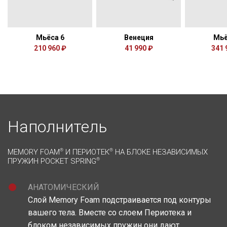
Мьёса 6
Венеция
Мьё
210 960 ₽
41 990 ₽
341 
Наполнитель
MEMORY FOAM
®
И ПЕРИОТЕК
®
НА БЛОКЕ НЕЗАВИСИМЫХ
ПРУЖИН POCKET SPRING
®
АНАТОМИЧЕСКИЙ
Слой Memory Foam подстраивается под контуры
вашего тела. Вместе со слоем Периотека и
блоком независимых пружин они дают