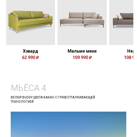
Хэвард
Мальме мини
Нер
62 990 ₽
109 990 ₽
108 99
МЬЁСА 4
ВЕЛЮР BUDDY ЦВЕТА КАКАО С ГРЯЗЕОТТАЛКИВАЮЩЕЙ
ТЕХНОЛОГИЕЙ