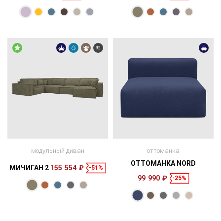
Размеры
Размеры
Спальное
120 × 56 × 27
120 × 83 × 100
153 × 100 см
место
см
см
модульный диван
оттоманка
ОТТОМАНКА NORD
МИЧИГАН 2
155 554 ₽
-51%
99 990 ₽
-25%
Размеры
140 × 65 × 104
см