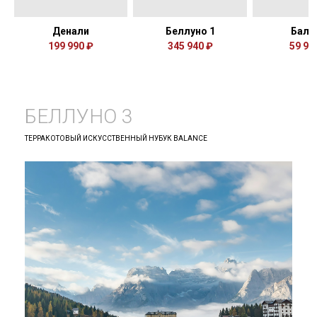
Денали
Беллуно 1
Бали
199 990 ₽
345 940 ₽
59 99
БЕЛЛУНО 3
ТЕРРАКОТОВЫЙ ИСКУССТВЕННЫЙ НУБУК BALANCE