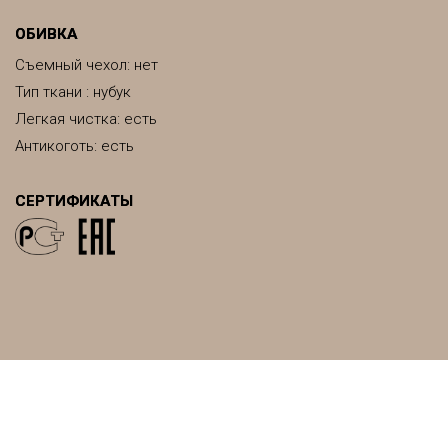
ОБИВКА
Съемный чехол: нет
Тип ткани : нубук
Легкая чистка: есть
Антикоготь: есть
СЕРТИФИКАТЫ