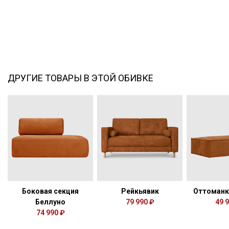
ДРУГИЕ ТОВАРЫ В ЭТОЙ ОБИВКЕ
Боковая секция
Рейкьявик
Оттоманк
Беллуно
79 990 ₽
49 
74 990 ₽