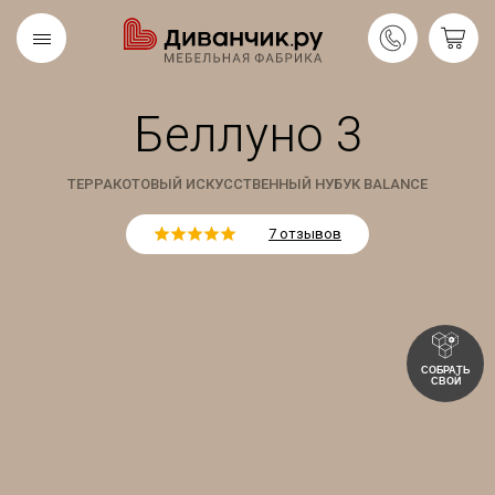
Беллуно 3
Скандинавская
REMIUM
коллекция
ТЕРРАКОТОВЫЙ ИСКУССТВЕННЫЙ НУБУК BALANCE
7 отзывов
СОБРАТЬ
СВОЙ