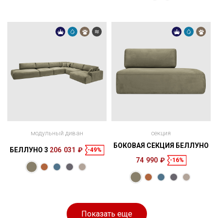
см
см
модульный диван
секция
БОКОВАЯ СЕКЦИЯ БЕЛЛУНО
БЕЛЛУНО 3
206 031 ₽
-49%
74 990 ₽
-16%
Размеры
Спальное
120 × 83 × 148
153 × 147 см
место
см
Показать еще