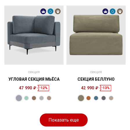
см
см
секция
секция
УГЛОВАЯ СЕКЦИЯ МЬЁСА
СЕКЦИЯ БЕЛЛУНО
47 990 ₽
42 990 ₽
-12%
-13%
Размеры
Размеры
Спальное
104 × 92 × 104
120 × 83 × 100
153 × 100 см
место
см
см
Показать еще