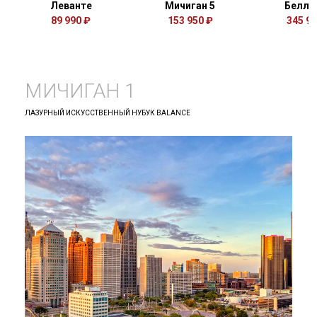
Леванте
Мичиган 5
Беллу
89 990 ₽
153 950 ₽
345 94
МИЧИГАН 1
ЛАЗУРНЫЙ ИСКУССТВЕННЫЙ НУБУК BALANCE