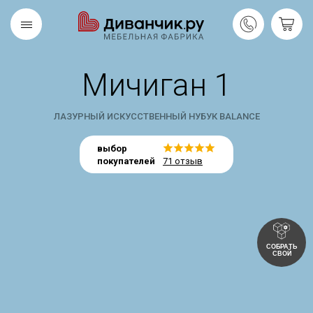
Мичиган 1
Скандинавская
REMIUM
коллекция
ЛАЗУРНЫЙ ИСКУССТВЕННЫЙ НУБУК BALANCE
выбор
покупателей
71 отзыв
СОБРАТЬ
СВОЙ