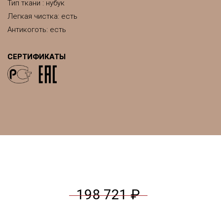
Тип ткани : нубук
Легкая чистка: есть
Антикоготь: есть
СЕРТИФИКАТЫ
198 721 ₽