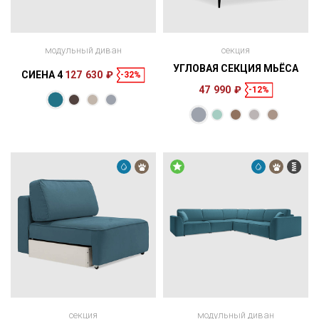
модульный диван
секция
УГЛОВАЯ СЕКЦИЯ МЬЁСА
СИЕНА 4
127 630 ₽
-32%
47 990 ₽
-12%
Размеры
104 × 92 × 104
см
секция
модульный диван