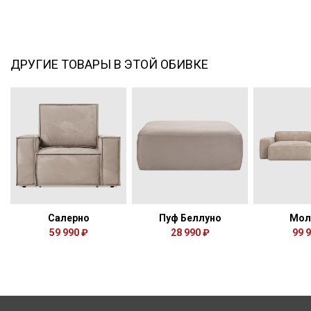
ДРУГИЕ ТОВАРЫ В ЭТОЙ ОБИВКЕ
Салерно
Пуф Беллуно
Мол
59 990 ₽
28 990 ₽
99 