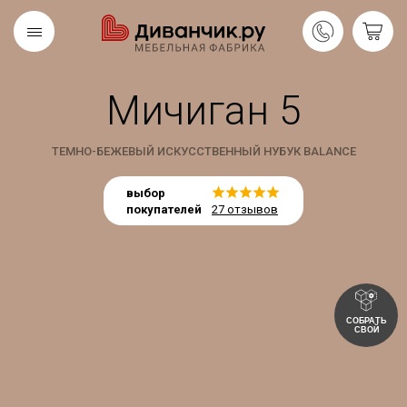
Мичиган 5
Скандинавская
REMIUM
коллекция
ТЕМНО-БЕЖЕВЫЙ ИСКУССТВЕННЫЙ НУБУК BALANCE
выбор
покупателей
27 отзывов
СОБРАТЬ
СВОЙ