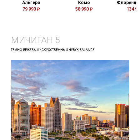
Альгеро
Комо
Флоренци
79 990 ₽
58 990 ₽
134 99
МИЧИГАН 5
ТЕМНО-БЕЖЕВЫЙ ИСКУССТВЕННЫЙ НУБУК BALANCE