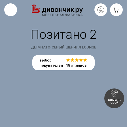
Позитано 2
Скандинавская
REMIUM
коллекция
ДЫМЧАТО-СЕРЫЙ ШЕНИЛЛ LOUNGE
выбор
покупателей
18 отзывов
СОБРАТЬ
СВОЙ