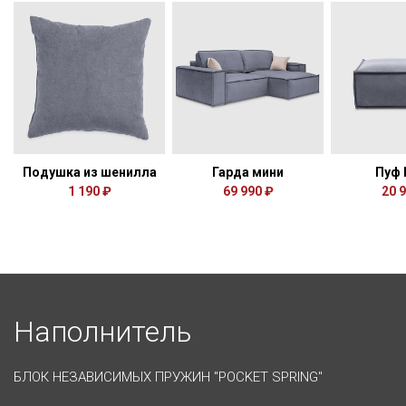
Подушка из шенилла
Гарда мини
Пуф
1 190 ₽
69 990 ₽
20 
Наполнитель
БЛОК НЕЗАВИСИМЫХ ПРУЖИН "POCKET SPRING"