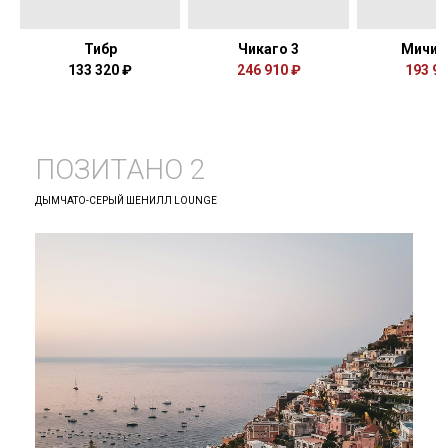
Тибр
Чикаго 3
Мичиг
133 320 ₽
246 910 ₽
193 94
ПОЗИТАНО 2
ДЫМЧАТО-СЕРЫЙ ШЕНИЛЛ LOUNGE