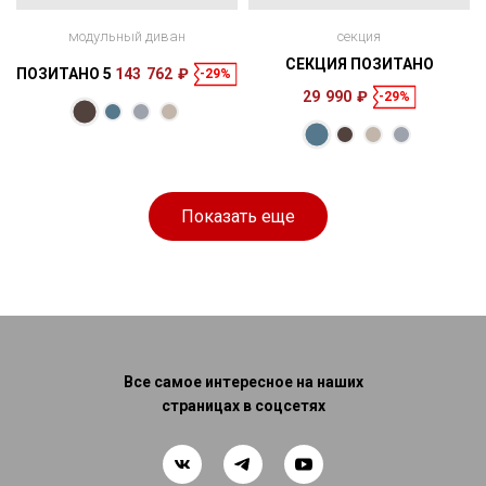
модульный диван
секция
СЕКЦИЯ ПОЗИТАНО
ПОЗИТАНО 5
143 762 ₽
-29%
29 990 ₽
-29%
Размеры
Спальное
120 × 83 × 100
153 × 100 см
место
см
Показать еще
Все самое интересное на наших
страницах в соцсетях