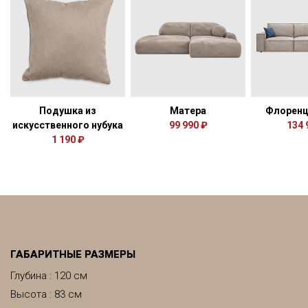
Подушка из
Матера
Флоренц
искусственного нубука
99 990 ₽
134 
1 190 ₽
ГАБАРИТНЫЕ РАЗМЕРЫ
Глубина : 120 см
Высота : 83 см