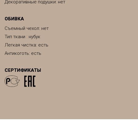
Декоративные подушки: нет
ОБИВКА
Съемный чехол: нет
Тип ткани : нубук
Легкая чистка: есть
Антикоготь: есть
СЕРТИФИКАТЫ