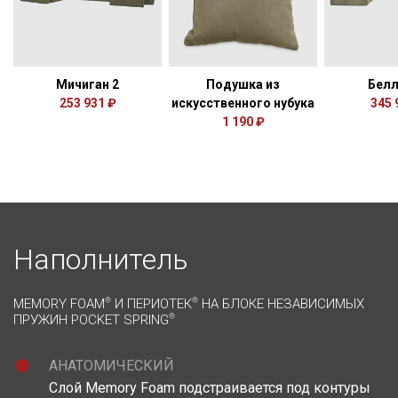
Мичиган 2
Подушка из
Белл
253 931 ₽
искусственного нубука
345 
1 190 ₽
Наполнитель
MEMORY FOAM
®
И ПЕРИОТЕК
®
НА БЛОКЕ НЕЗАВИСИМЫХ
ПРУЖИН POCKET SPRING
®
АНАТОМИЧЕСКИЙ
Слой Memory Foam подстраивается под контуры