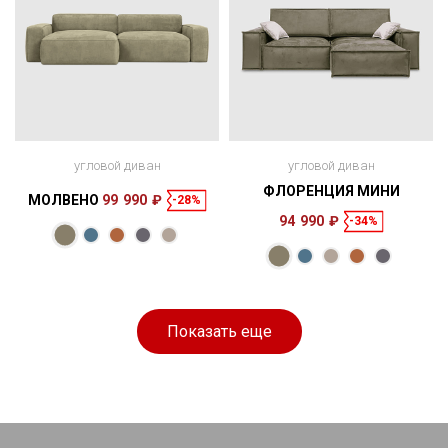
угловой диван
угловой диван
ФЛОРЕНЦИЯ МИНИ
МОЛВЕНО
99 990 ₽
-28%
94 990 ₽
-34%
Размеры
Размеры
Спальное
Спальное
256 × 127 × 69
200 × 140 см
место
250 × 165 × 85
200 × 160 см
место
см
см
Показать еще