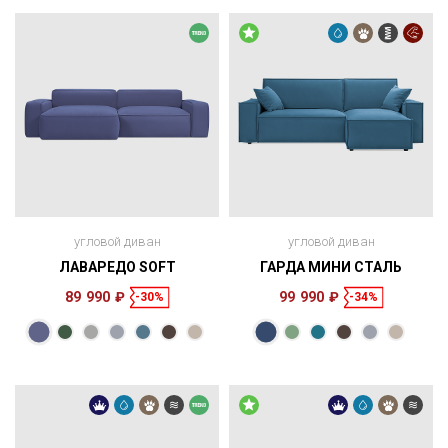
угловой диван
угловой диван
ЛАВАРЕДО SOFT
ГАРДА МИНИ СТАЛЬ
89 990 ₽
99 990 ₽
-30%
-34%
Размеры
Размеры
Спальное
Спальное
256 × 127 × 69
200 × 140 см
место
265 × 170 × 91
210 × 157 см
место
см
см