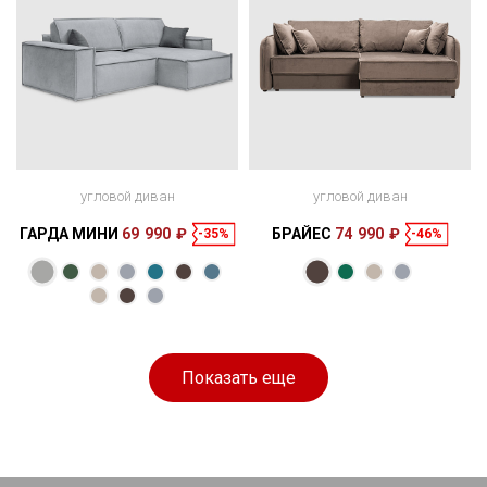
угловой диван
угловой диван
ГАРДА МИНИ
69 990 ₽
БРАЙЕС
74 990 ₽
-35%
-46%
Размеры
Размеры
Спальное
Спальное
250 × 165 × 85
200 × 160 см
место
230 × 170 × 84
200 × 148 см
место
см
см
Показать еще