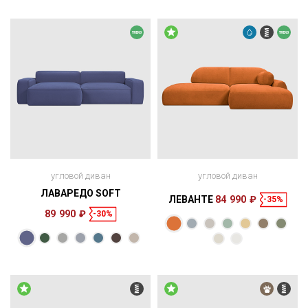
угловой диван
угловой диван
ЛАВАРЕДО SOFT
ЛЕВАНТЕ
84 990 ₽
-35%
89 990 ₽
-30%
Размеры
Размеры
Спальное
Спальное
256 × 127 × 69
200 × 140 см
место
278 × 178 × 84
200 × 160 см
место
см
см