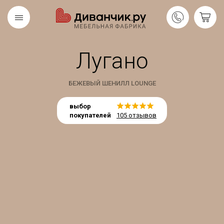
Лугано
Скандинавская
REMIUM
коллекция
БЕЖЕВЫЙ ШЕНИЛЛ LOUNGE
выбор
покупателей
105 отзывов