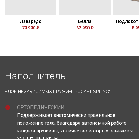
Лаваредо
Белла
Подлокот
79 990 ₽
62 990 ₽
8 9
Наполнитель
БЛОК НЕЗАВИСИМЫХ ПРУЖИН "POCKET SPRING"
ОРТОПЕДИЧЕСКИЙ
Поддерживает анатомически правильное
положение тела, благодаря автономной работе
каждой пружины, количество которых равняется
256 шт. на 1 кв. м.