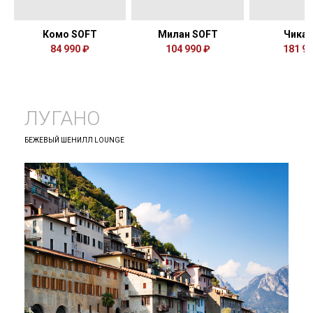
Комо SOFT
Милан SOFT
Чикаг
84 990 ₽
104 990 ₽
181 93
ЛУГАНО
БЕЖЕВЫЙ ШЕНИЛЛ LOUNGE