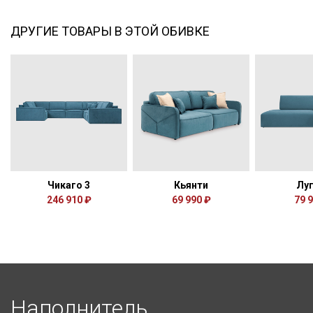
ДРУГИЕ ТОВАРЫ В ЭТОЙ ОБИВКЕ
Чикаго 3
Кьянти
Лу
246 910 ₽
69 990 ₽
79 
Наполнитель