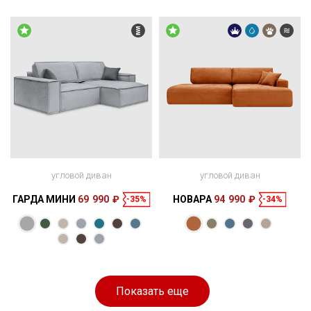
Спальное
Спальное
256 × 127 × 69
200 × 140 см
место
278 × 178 × 84
200 × 160 см
место
см
см
угловой диван
угловой диван
ГАРДА МИНИ
69 990 ₽
НОВАРА
94 990 ₽
-35%
-34%
Размеры
Размеры
Спальное
Спальное
250 × 165 × 85
200 × 160 см
место
270 × 170 × 83
200 × 153 см
место
см
см
Показать еще