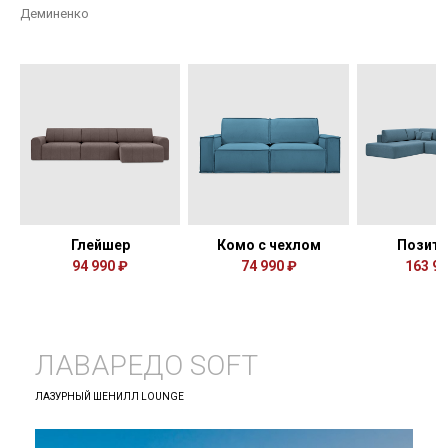
Деминенко
Глейшер
Комо с чехлом
Позита
94 990 ₽
74 990 ₽
163 96
ЛАВАРЕДО SOFT
ЛАЗУРНЫЙ ШЕНИЛЛ LOUNGE