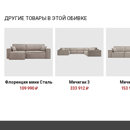
ДРУГИЕ ТОВАРЫ В ЭТОЙ ОБИВКЕ
Флоренция мини Сталь
Мичиган 3
Мичи
109 990 ₽
333 912 ₽
153 