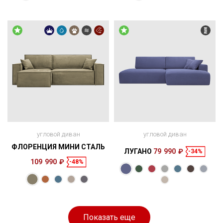
265 × 170 × 91
210 × 157 см
место
250 × 165 × 85
200 × 160 см
место
см
см
угловой диван
угловой диван
ФЛОРЕНЦИЯ МИНИ СТАЛЬ
ЛУГАНО
79 990 ₽
-34%
109 990 ₽
-48%
Размеры
Размеры
Спальное
Спальное
265 × 170 × 91
210 × 157 см
место
270 × 170 × 83
200 × 153 см
место
см
см
Показать еще