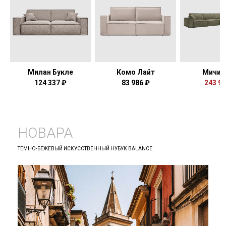
Милан Букле
Комо Лайт
Мичиг
124 337 ₽
83 986 ₽
243 93
НОВАРА
ТЕМНО-БЕЖЕВЫЙ ИСКУССТВЕННЫЙ НУБУК BALANCE