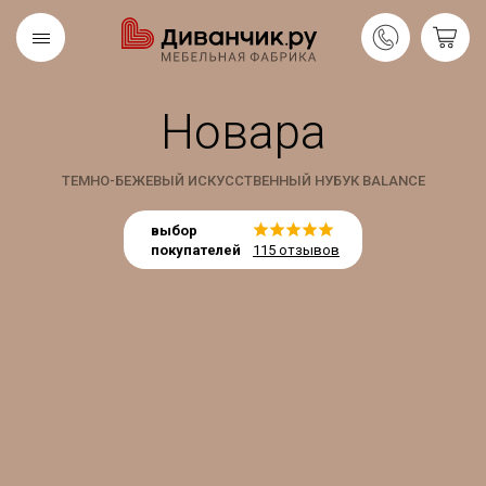
Новара
Скандинавская
REMIUM
коллекция
ТЕМНО-БЕЖЕВЫЙ ИСКУССТВЕННЫЙ НУБУК BALANCE
выбор
покупателей
115 отзывов