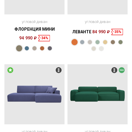
угловой диван
угловой диван
ФЛОРЕНЦИЯ МИНИ
ЛЕВАНТЕ
84 990 ₽
-35%
94 990 ₽
-34%
Размеры
Размеры
Спальное
Спальное
250 × 165 × 85
200 × 160 см
место
278 × 178 × 84
200 × 160 см
место
см
см
угловой диван
угловой диван