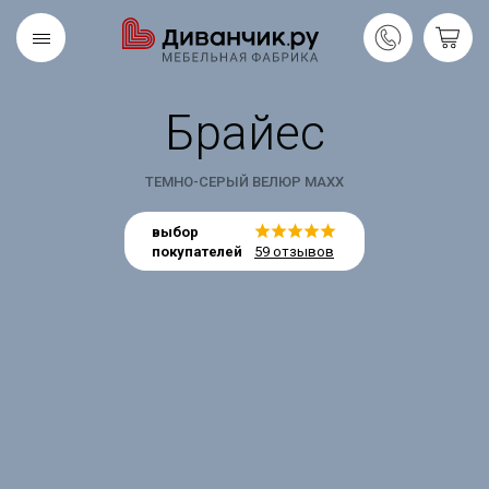
Брайес
Скандинавская
REMIUM
коллекция
ТЕМНО-СЕРЫЙ ВЕЛЮР MAXX
выбор
покупателей
59 отзывов