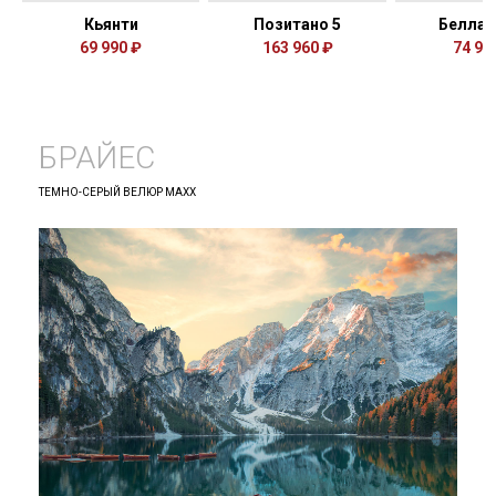
Кьянти
Позитано 5
Белла 
69 990 ₽
163 960 ₽
74 99
БРАЙЕС
ТЕМНО-СЕРЫЙ ВЕЛЮР MAXX