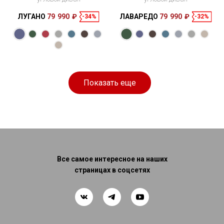
ЛУГАНО
79 990 ₽
ЛАВАРЕДО
79 990 ₽
-34%
-32%
Размеры
Размеры
Спальное
Спальное
270 × 170 × 83
200 × 153 см
место
256 × 127 × 69
200 × 140 см
место
см
см
Показать еще
Все самое интересное на наших
страницах в соцсетях