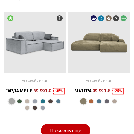
265 × 170 × 91
210 × 157 см
место
256 × 127 × 69
200 × 140 см
место
см
см
угловой диван
угловой диван
ГАРДА МИНИ
69 990 ₽
МАТЕРА
99 990 ₽
-35%
-25%
Размеры
Размеры
Спальное
Спальное
250 × 165 × 85
200 × 160 см
место
278 × 178 × 84
200 × 160 см
место
см
см
Показать еще