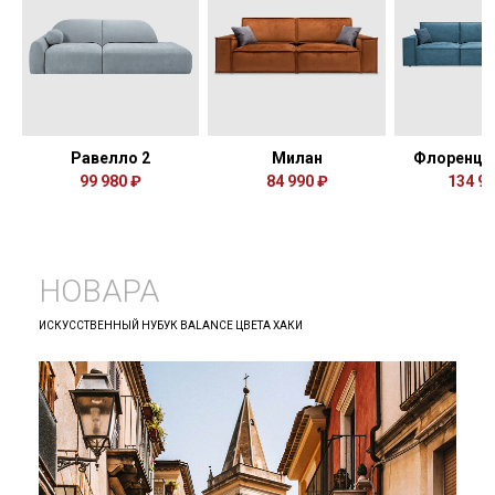
Равелло 2
Милан
Флоренци
99 980 ₽
84 990 ₽
134 99
НОВАРА
ИСКУССТВЕННЫЙ НУБУК BALANCE ЦВЕТА ХАКИ