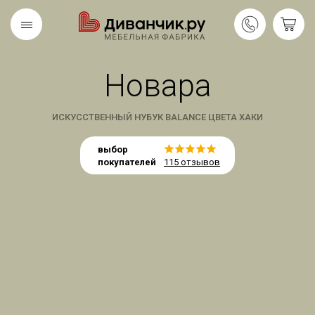
Новара
Скандинавская
REMIUM
коллекция
ИСКУССТВЕННЫЙ НУБУК BALANCE ЦВЕТА ХАКИ
выбор
покупателей
115 отзывов