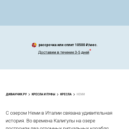
рассрочка или сплит
10500
₽/мес.
*
Доставим в течение 3-5 дней
ДИВАНЧИК.РУ
КРЕСЛА И ПУФЫ
КРЕСЛА
НЕМИ
С озером Неми в Италии связана удивительная
история. Во времена Калигулы на озере
построили два огромных ритуальных корабля,