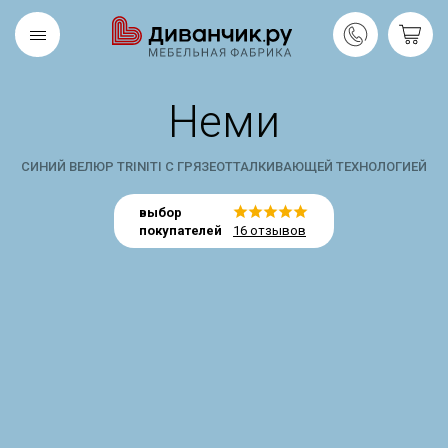
Неми
Скандинавская
REMIUM
коллекция
СИНИЙ ВЕЛЮР TRINITI С ГРЯЗЕОТТАЛКИВАЮЩЕЙ ТЕХНОЛОГИЕЙ
выбор
покупателей
16 отзывов