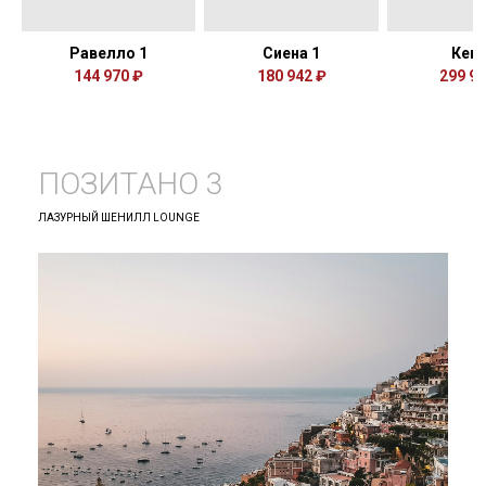
Равелло 1
Сиена 1
Кен
144 970 ₽
180 942 ₽
299 99
ПОЗИТАНО 3
ЛАЗУРНЫЙ ШЕНИЛЛ LOUNGE