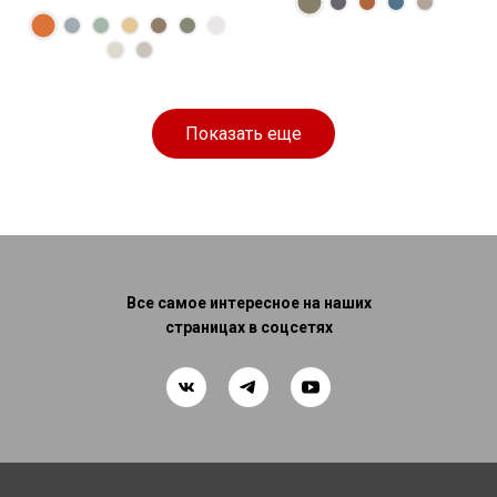
Размеры
Спальное
128 × 84 × 125
165 × 100 см
место
см
Показать еще
Все самое интересное на наших
страницах в соцсетях