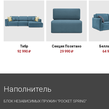
Тибр
Секция Позитано
Белл
92 990 ₽
29 990 ₽
64 
Наполнитель
БЛОК НЕЗАВИСИМЫХ ПРУЖИН "POCKET SPRING"