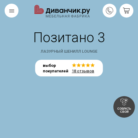
Позитано 3
Скандинавская
REMIUM
коллекция
ЛАЗУРНЫЙ ШЕНИЛЛ LOUNGE
выбор
покупателей
18 отзывов
СОБРАТЬ
СВОЙ