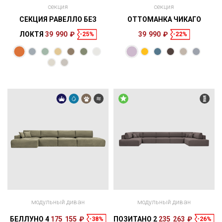
секция
секция
СЕКЦИЯ РАВЕЛЛО БЕЗ
ОТТОМАНКА ЧИКАГО
ЛОКТЯ
39 990 ₽
39 990 ₽
-25%
-22%
Размеры
Размеры
Спальное
128 × 84 × 115
165 × 115 см
место
167 × 86 × 95
см
см
модульный диван
модульный диван
БЕЛЛУНО 4
175 155 ₽
ПОЗИТАНО 2
235 263 ₽
-38%
-26%