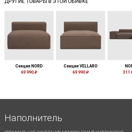
ДРУГИЕ ТОВАРЫ В ЭТОЙ ОБИВКЕ
Секция NORD
Секция VELLARO
NO
69 990 ₽
69 990 ₽
311 
Наполнитель
®
®