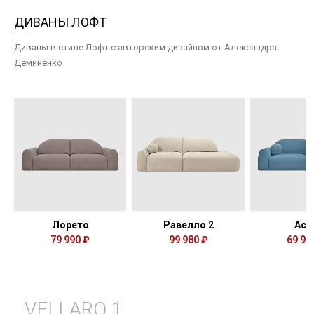
ДИВАНЫ ЛОФТ
Диваны в стиле Лофт с авторским дизайном от Александра
Деминенко
Лорето
Равелло 2
Аст
79 990 ₽
99 980 ₽
69 99
VELLARO 1