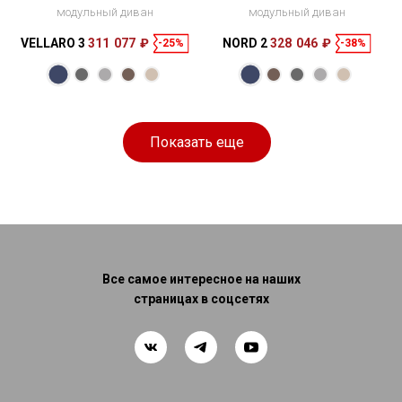
модульный диван
модульный диван
VELLARO 3
311 077 ₽
NORD 2
328 046 ₽
-25%
-38%
Размеры
402 × 140 × 65
см
Показать еще
Все самое интересное на наших
страницах в соцсетях