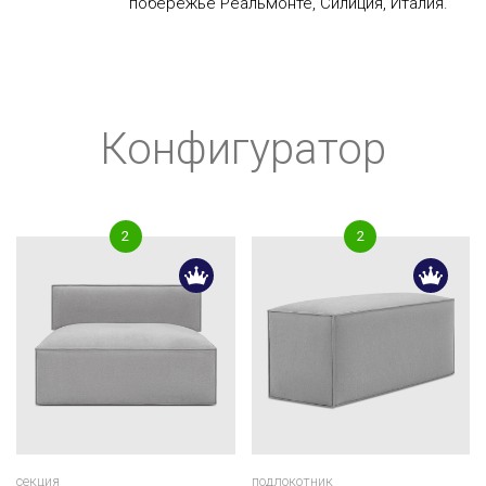
побережье Реальмонте, Силиция, Италия.
Конфигуратор
секция
подлокотник