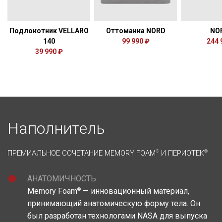
Подлокотник VELLARO
Оттоманка NORD
NO
140
99 990 ₽
244 
39 990 ₽
Наполнитель
ПРЕМИАЛЬНОЕ СОЧЕТАНИЕ MEMORY FOAM
®
И ПЕРИОТЕК
®
АНАТОМИЧНОСТЬ
®
Memory Foam
— инновационный материал,
принимающий анатомическую форму тела. Он
был разработан технологами NASA для выпуска