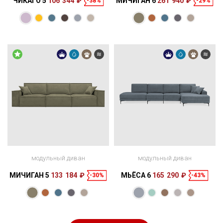
ЧИКАГО 5
106 344 ₽
МИЧИГАН 6
261 940 ₽
-38%
-29%
модульный диван
модульный диван
МИЧИГАН 5
133 184 ₽
МЬЁСА 6
165 290 ₽
-30%
-43%