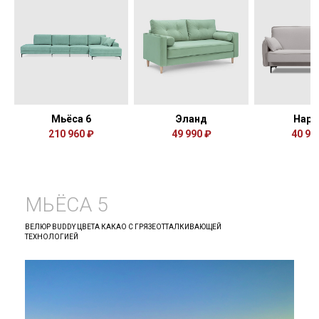
Мьёса 6
Эланд
Нарв
210 960 ₽
49 990 ₽
40 99
МЬЁСА 5
ВЕЛЮР BUDDY ЦВЕТА КАКАО С ГРЯЗЕОТТАЛКИВАЮЩЕЙ
ТЕХНОЛОГИЕЙ