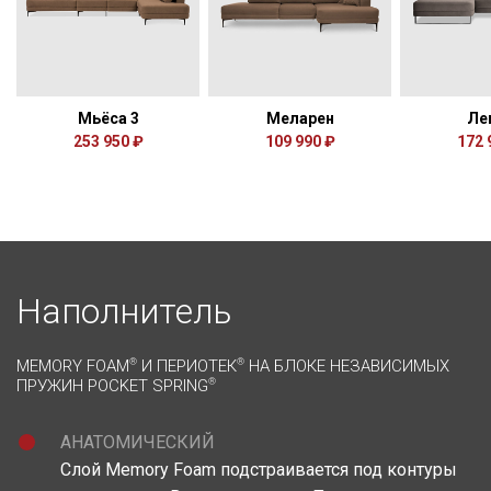
Мьёса 3
Меларен
Ле
253 950 ₽
109 990 ₽
172 
Наполнитель
MEMORY FOAM
®
И ПЕРИОТЕК
®
НА БЛОКЕ НЕЗАВИСИМЫХ
ПРУЖИН POCKET SPRING
®
АНАТОМИЧЕСКИЙ
Слой Memory Foam подстраивается под контуры