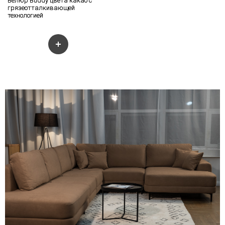
Велюр Buddy цвета какао с
грязеотталкивающей
технологией