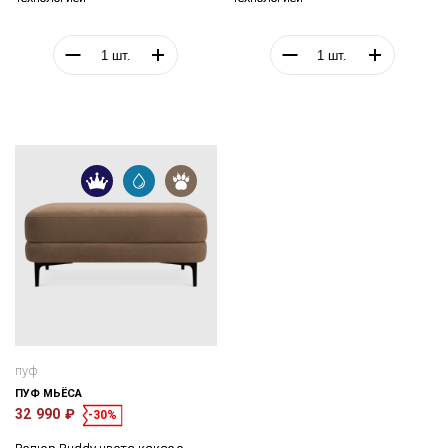
пуф
ПУФ МЬЁСА
32 990 ₽
-30%