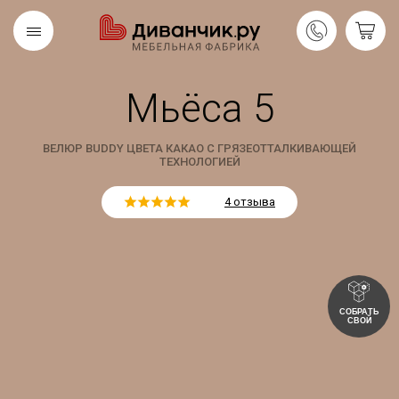
Мьёса 5
Скандинавская
REMIUM
коллекция
ВЕЛЮР BUDDY ЦВЕТА КАКАО С ГРЯЗЕОТТАЛКИВАЮЩЕЙ
ТЕХНОЛОГИЕЙ
4 отзыва
СОБРАТЬ
СВОЙ