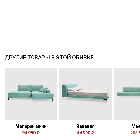
ДРУГИЕ ТОВАРЫ В ЭТОЙ ОБИВКЕ
Меларен мини
Венеция
Мьё
94 990 ₽
44 990 ₽
253 