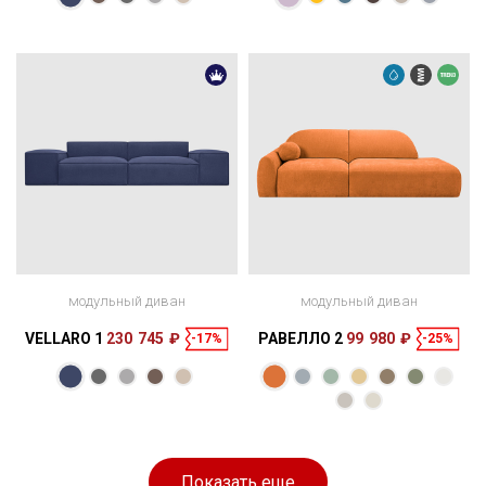
модульный диван
модульный диван
VELLARO 1
230 745 ₽
РАВЕЛЛО 2
99 980 ₽
-17%
-25%
Размеры
Размеры
Спальное
Спальное
298 × 120 × 65
150 × 210 см
место
277 × 128 × 84
257 × 165 см
место
см
см
Показать еще